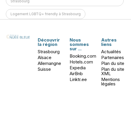
Strasbourg
Logement LGBTQ+ friendly à Strasbourg
Découvrir
Nous
Autres
la région
sommes
liens
sur ...
Strasbourg
Actualités
Booking.com
Alsace
Partenaires
Hotels.com
Allemangne
Plan du site
Expedia
Suisse
Plan du site
AirBnb
XML
Linktr.ee
Mentions
légales