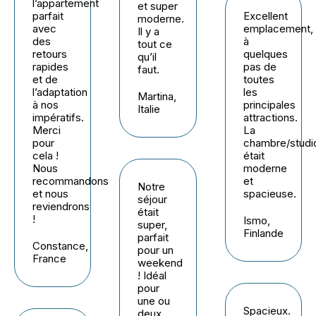
l’appartement
et super
parfait
Excellent
moderne.
avec
emplacement,
Il y a
des
à
tout ce
retours
quelques
qu’il
rapides
pas de
faut.
et de
toutes
l’adaptation
les
Martina,
à nos
principales
Italie
impératifs.
attractions.
Merci
La
pour
chambre/studi
cela !
était
Nous
moderne
recommandons
et
Notre
et nous
spacieuse.
séjour
reviendrons
était
!
Ismo,
super,
Finlande
parfait
Constance,
pour un
France
weekend
! Idéal
pour
une ou
Spacieux.
deux