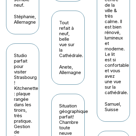
neuf.
de la
ville &
très
Stéphanie,
calme. Il
Allemagne
Tout
est bien
refait à
rénové,
neuf,
lumineux
belle
et
vue sur
moderne.
la
Le lit
Studio
Cathédrale.
est si
parfait
confortable
pour
Anete,
et vous
visiter
Allemagne
avez
Strasbourg
une vue
!
sur la
Kitchenette
cathédrale.
: plaque
rangée
Samuel,
dans les
Situation
Suisse
tiroirs,
géographique
très
parfait!
pratique.
Chambre
Gestion
toute
de
neuve