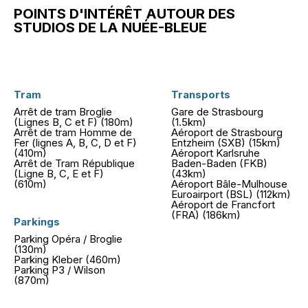
POINTS D'INTÉRÊT AUTOUR DES
STUDIOS DE LA NUÉE-BLEUE
Tram
Transports
Arrêt de tram Broglie
Gare de Strasbourg
(Lignes B, C et F) (180m)
(1.5km)
Arrêt de tram Homme de
Aéroport de Strasbourg
Fer (lignes A, B, C, D et F)
Entzheim (SXB) (15km)
(410m)
Aéroport Karlsruhe
Arrêt de Tram République
Baden-Baden (FKB)
(Ligne B, C, E et F)
(43km)
(610m)
Aéroport Bâle-Mulhouse
Euroairport (BSL) (112km)
Aéroport de Francfort
(FRA) (186km)
Parkings
Parking Opéra / Broglie
(130m)
Parking Kleber (460m)
Parking P3 / Wilson
(870m)