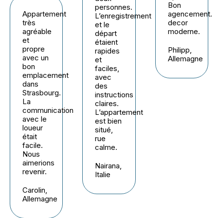
Bon
personnes.
Appartement
agencement.
L’enregistrement
très
decor
et le
agréable
moderne.
départ
et
étaient
propre
Philipp,
rapides
avec un
Allemagne
et
bon
faciles,
emplacement
avec
dans
des
Strasbourg.
instructions
La
claires.
communication
L’appartement
avec le
est bien
loueur
situé,
était
rue
facile.
calme.
Nous
aimerions
Nairana,
revenir.
Italie
Carolin,
Allemagne