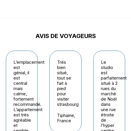
AVIS DE VOYAGEURS
L’emplacement
Très
Le
est
bien
studio
génial, il
situé,
est
est
tout se
parfaitement
central
fait à
situé à 2
mais
pied
rues du
calme,
pour
marché
fortement
visiter
de Noël
recommandé.
strasbourg
dans
L’appartement
une rue
est très
étroite
Tiphaine,
agréable
de
France
et
l’hyper
semble
centre