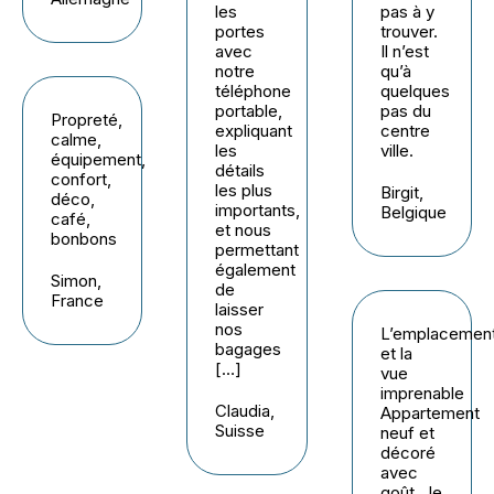
les
pas à y
portes
trouver.
avec
Il n’est
notre
qu’à
téléphone
quelques
portable,
pas du
Propreté,
expliquant
centre
calme,
les
ville.
équipement,
détails
confort,
les plus
Birgit,
déco,
importants,
Belgique
café,
et nous
bonbons
permettant
également
Simon,
de
France
laisser
nos
L’emplacemen
bagages
et la
[…]
vue
imprenable
Claudia,
Appartement
Suisse
neuf et
décoré
avec
goût. Je