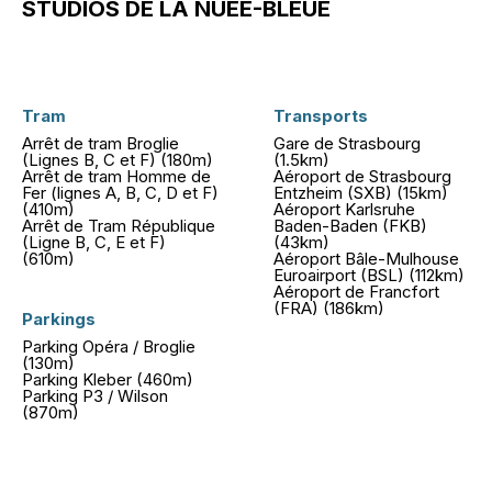
STUDIOS DE LA NUÉE-BLEUE
Tram
Transports
Arrêt de tram Broglie
Gare de Strasbourg
(Lignes B, C et F) (180m)
(1.5km)
Arrêt de tram Homme de
Aéroport de Strasbourg
Fer (lignes A, B, C, D et F)
Entzheim (SXB) (15km)
(410m)
Aéroport Karlsruhe
Arrêt de Tram République
Baden-Baden (FKB)
(Ligne B, C, E et F)
(43km)
(610m)
Aéroport Bâle-Mulhouse
Euroairport (BSL) (112km)
Aéroport de Francfort
(FRA) (186km)
Parkings
Parking Opéra / Broglie
(130m)
Parking Kleber (460m)
Parking P3 / Wilson
(870m)