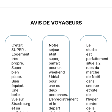
AVIS DE VOYAGEURS
C’était
Notre
Le
SUPER .
séjour
studio
Logement
était
est
très
super,
parfaitement
propre.
parfait
situé à 2
Super
pour un
rues du
bien
weekend
marché
placé.
! Idéal
de Noël
Bien
pour
dans
équipé.
une ou
une rue
Une
deux
étroite
belle
personnes.
de
vue sur
L’enregistrement
l’hyper
Strasbourg
et le
centre
et sa
départ
de la