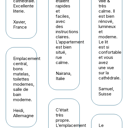
cathédrale.
étaient
ville &
Excellente
rapides
très
literie.
et
calme. Il
faciles,
est bien
avec
rénové,
Xavier,
des
lumineux
France
instructions
et
claires.
moderne.
L’appartement
Le lit
est bien
est si
situé,
confortable
rue
et vous
Emplacement
calme.
avez
central,
une vue
bons
sur la
Nairana,
matelas,
cathédrale.
Italie
toilettes
modernes,
Samuel,
salle de
Suisse
bain
moderne.
C’était
Heidi,
très
Allemagne
propre.
L’emplacement
Le