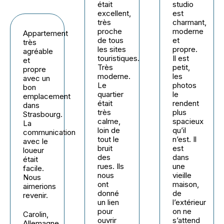
était
studio
excellent,
est
très
charmant,
proche
moderne
Appartement
de tous
et
très
les sites
propre.
agréable
touristiques.
Il est
et
Très
petit,
propre
moderne.
les
avec un
Le
photos
bon
quartier
le
emplacement
était
rendent
dans
très
plus
Strasbourg.
calme,
spacieux
La
loin de
qu’il
communication
tout le
n’est. Il
avec le
bruit
est
loueur
des
dans
était
rues. Ils
une
facile.
nous
vieille
Nous
ont
maison,
aimerions
donné
de
revenir.
un lien
l’extérieur
pour
on ne
Carolin,
ouvrir
s’attend
Allemagne