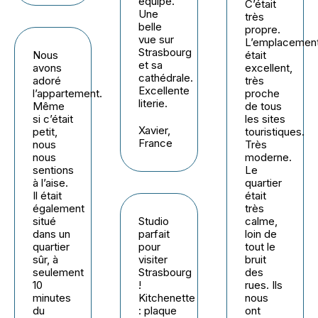
équipé.
C’était
Une
très
belle
propre.
vue sur
L’emplacemen
Strasbourg
Nous
était
et sa
avons
excellent,
cathédrale.
adoré
très
Excellente
l’appartement.
proche
literie.
Même
de tous
si c’était
les sites
Xavier,
petit,
touristiques.
France
nous
Très
nous
moderne.
sentions
Le
à l’aise.
quartier
Il était
était
également
très
situé
Studio
calme,
dans un
parfait
loin de
quartier
pour
tout le
sûr, à
visiter
bruit
seulement
Strasbourg
des
10
!
rues. Ils
minutes
Kitchenette
nous
du
: plaque
ont