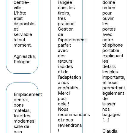
centre-
rangée
donné
ville.
dans les
un lien
L’hôte
tiroirs,
pour
était
très
ouvrir
disponible
pratique.
les
et
Gestion
portes
serviable
de
avec
à tout
l’appartement
notre
moment.
parfait
téléphone
avec
portable,
des
expliquant
Agnieszka,
retours
les
Pologne
rapides
détails
et de
les plus
l’adaptation
importants,
à nos
et nous
impératifs.
permettant
Merci
également
Emplacement
pour
de
central,
cela !
laisser
bons
Nous
nos
matelas,
recommandons
bagages
toilettes
et nous
[…]
modernes,
reviendrons
salle de
!
Claudia,
bain