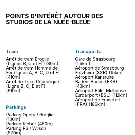
POINTS D'INTÉRÊT AUTOUR DES
STUDIOS DE LA NUÉE-BLEUE
Tram
Transports
Arrêt de tram Broglie
Gare de Strasbourg
(Lignes B, C et F) (180m)
(1.5km)
Arrêt de tram Homme de
Aéroport de Strasbourg
Fer (lignes A, B, C, D et F)
Entzheim (SXB) (15km)
(410m)
Aéroport Karlsruhe
Arrêt de Tram République
Baden-Baden (FKB)
(Ligne B, C, E et F)
(43km)
(610m)
Aéroport Bâle-Mulhouse
Euroairport (BSL) (112km)
Aéroport de Francfort
(FRA) (186km)
Parkings
Parking Opéra / Broglie
(130m)
Parking Kleber (460m)
Parking P3 / Wilson
(870m)