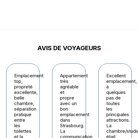
AVIS DE VOYAGEURS
Emplacement
Appartement
Excellent
top,
très
emplacement,
propreté
agréable
à
excellente,
et
quelques
belle
propre
pas de
chambre,
avec un
toutes
séparation
bon
les
pratique
emplacement
principales
entre
dans
attractions.
les
Strasbourg.
La
toilettes
La
chambre/studi
et la
communication
était