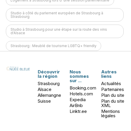
Logement à Strasbourg lors d' une session parlementaire
Studio à côté du parlement européen de Strasbourg à
Strasbourg
Studio à Strasbourg pour une étape sur la route des vins
d'Alsace
Strasbourg : Meublé de tourisme LGBTQ+ friendly
Découvrir
Nous
Autres
la région
sommes
liens
sur ...
Strasbourg
Actualités
Booking.com
Alsace
Partenaires
Hotels.com
Allemangne
Plan du site
Expedia
Suisse
Plan du site
AirBnb
XML
Linktr.ee
Mentions
légales